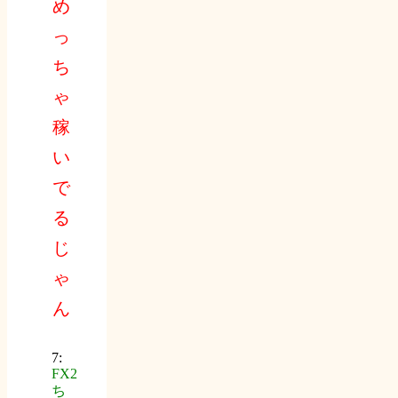
め
っ
ち
ゃ
稼
い
で
る
じ
ゃ
ん
7:
FX2
ち