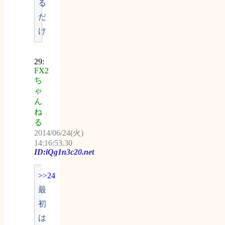
る
だ
け
29:
FX2
ち
ゃ
ん
ね
る
2014/06/24(火)
14:16:53.30
ID:iQg1n3c20.net
>>24
最
初
は