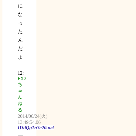
に
な
っ
た
ん
だ
よ
12:
FX2
ち
ゃ
ん
ね
る
2014/06/24(火)
13:49:54.06
ID:iQg1n3c20.net