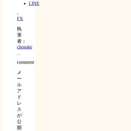
LINE
-
FX
執
筆
者：
chosuke
comment
メ
ー
ル
ア
ド
レ
ス
が
公
開