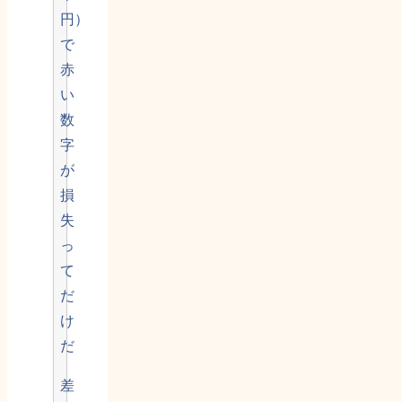
円）
で
赤
い
数
字
が
損
失
っ
て
だ
け
だ
差