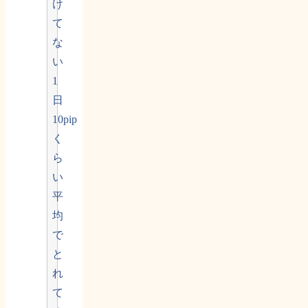
け
て
な
い
1
日
10pip
く
ら
い
平
均
で
と
れ
て