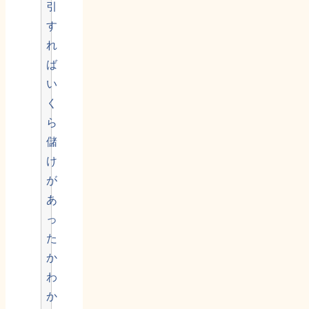
引
す
れ
ば
い
く
ら
儲
け
が
あ
っ
た
か
わ
か