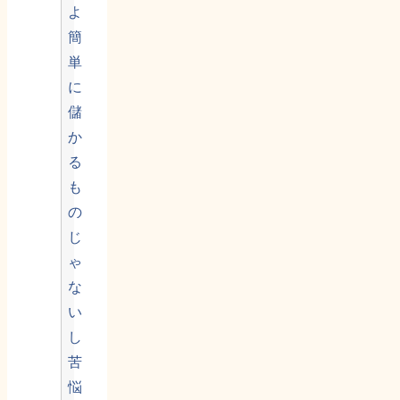
よ
簡
単
に
儲
か
る
も
の
じ
ゃ
な
い
し
苦
悩