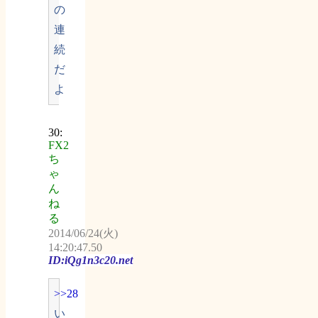
の
連
続
だ
よ
30:
FX2
ち
ゃ
ん
ね
る
2014/06/24(火)
14:20:47.50
ID:iQg1n3c20.net
>>28
い