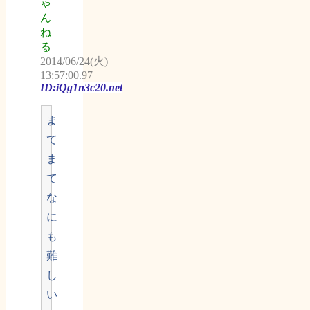
ゃ
ん
ね
る
2014/06/24(火)
13:57:00.97
ID:iQg1n3c20.net
ま
て
ま
て
な
に
も
難
し
い