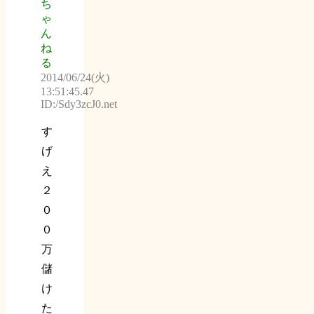
ち
ゃ
ん
ね
る
2014/06/24(火)
13:51:45.47
ID:/Sdy3zcJ0.net
す
げ
え
２
０
０
万
儲
け
た