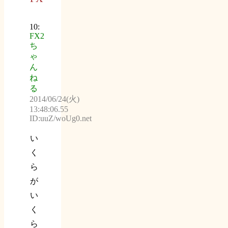
10:
FX2
ち
ゃ
ん
ね
る
2014/06/24(火)
13:48:06.55
ID:uuZ/woUg0.net
い
く
ら
が
い
く
ら