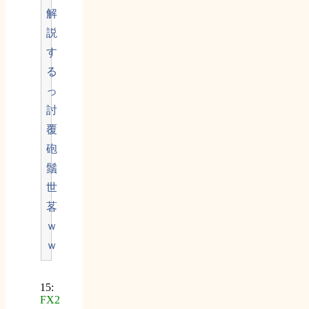
解
説
す
る
っ
討
覆
砲
鬚
世
茖
ｗ
ｗ
15:
FX2