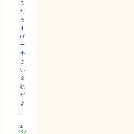
る
だ
ろ
す
げ
ー
小
さ
い
金
額
だ
よ
20:
FX2