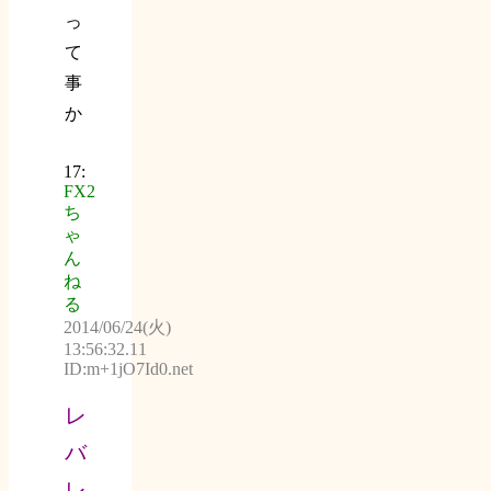
っ
て
事
か
17:
FX2
ち
ゃ
ん
ね
る
2014/06/24(火)
13:56:32.11
ID:m+1jO7Id0.net
レ
バ
レ