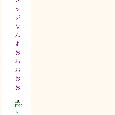
ッ
ジ
な
ん
よ
お
お
お
お
お
18:
FX2
ち