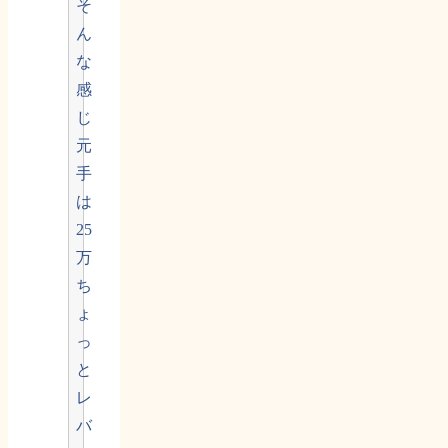
そ
ん
な
感
じ
元
手
は
25
万
ち
ょ
っ
と
レ
バ