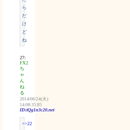
ら
だ
け
ど
ね
27:
FX2
ち
ゃ
ん
ね
る
2014/06/24(火)
14:08:35.85
ID:iQg1n3c20.net
>>22