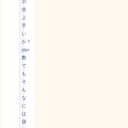
25
倍
上
手
い
か？
pips
数
で
も
そ
ん
な
に
は
儲