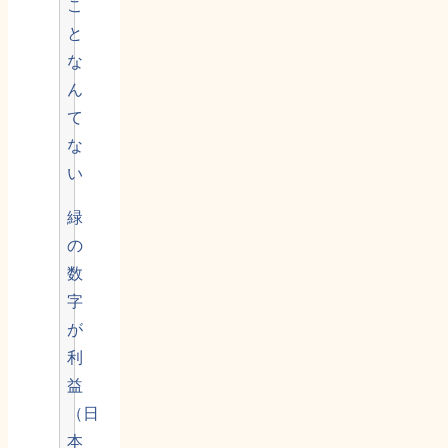
こ
と
な
ん
て
な
い
緑
の
数
字
が
利
益
（日
本