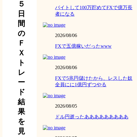
５
バイトして100万貯めてFXで億万長
日
者になる
間
の
2026/08/06
Ｆ
FXで五億稼いだったwww
Ｘ
ト
2026/08/06
レ
FXで5兆円儲けたから、レスした奴
ー
全員にに1億円ずつやる
ド
結
2026/08/05
果
ドル円逝ったあああああああああ
を
見