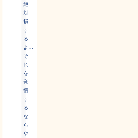
絶
対
損
す
る
よ…
そ
れ
を
覚
悟
す
る
な
ら
や