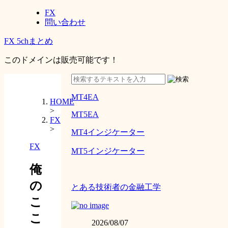
FX
問い合わせ
FX 5chまとめ
このドメインは販売可能です！
MT4EA
HOME
>
MT5EA
FX
>
MT4インジケーター
FX
MT5インジケーター
俺
の
とある技術者の金融工学
こ
こ
2026/08/07