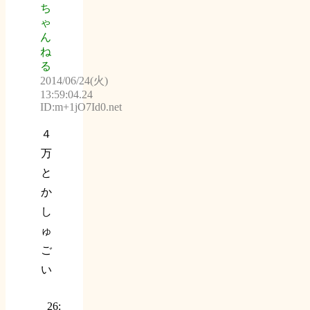
ち
ゃ
ん
ね
る
2014/06/24(火)
13:59:04.24
ID:m+1jO7Id0.net
４
万
と
か
し
ゅ
ご
い
26: