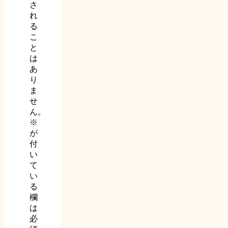
さ
れ
る
こ
と
は
あ
り
ま
せ
ん。
※
が
付
い
て
い
る
欄
は
必