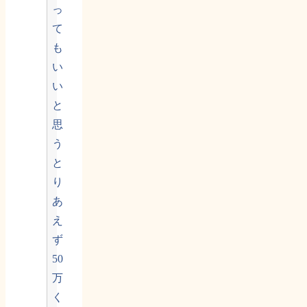
っ
て
も
い
い
と
思
う
と
り
あ
え
ず
50
万
く