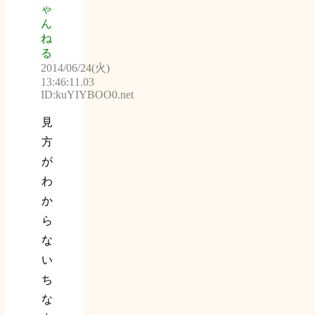
ゃ
ん
ね
る
2014/06/24(火)
13:46:11.03
ID:kuYIYBOO0.net
見
方
が
わ
か
ら
な
い
ち
な