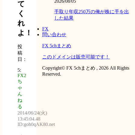
2026/08/05
て
手取り年収250万の俺が株に手を出
く
した結果
れ
FX
よ！
問い合わせ
FX 5chまとめ
投
稿
このドメインは販売可能です！
日：
Copyright© FX 5chまとめ , 2026 All Rights
5:
Reserved.
FX2
ち
ゃ
ん
ね
る
2014/06/24(火)
13:45:04.48
ID:goh0qAK80.net