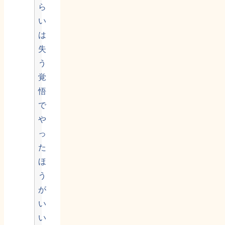
ら
い
は
失
う
覚
悟
で
や
っ
た
ほ
う
が
い
い