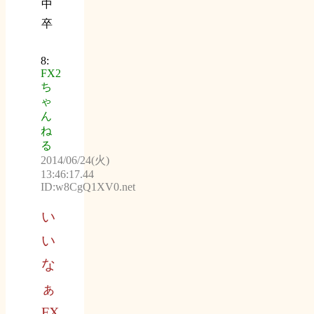
中
卒
8:
FX2
ち
ゃ
ん
ね
る
2014/06/24(火)
13:46:17.44
ID:w8CgQ1XV0.net
い
い
な
ぁ
FX