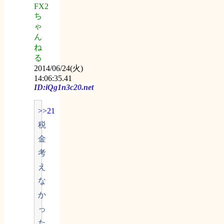
FX2
ち
ゃ
ん
ね
る
2014/06/24(火)
14:06:35.41
ID:iQg1n3c20.net
>>21
税
金
考
え
な
か
っ
た